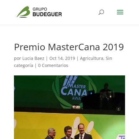
Premio MasterCana 2019
por
Lucia Baez
|
Oct 14, 2019
|
Agricultura
,
Sin
categoría
|
0 Comentarios